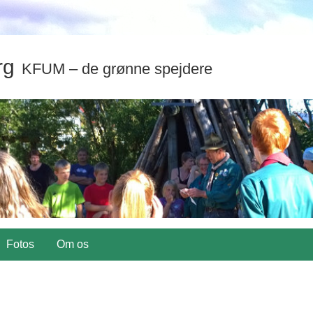
rg
KFUM – de grønne spejdere
Fotos
Om os