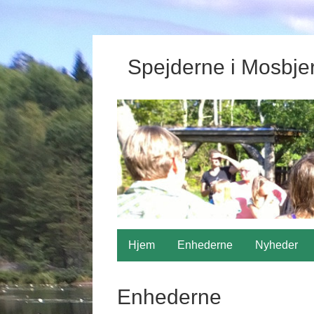
Spejderne i Mosbje
Hjem
Enhederne
Nyheder
Enhederne