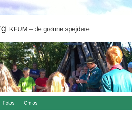
rg
KFUM – de grønne spejdere
Fotos
Om os