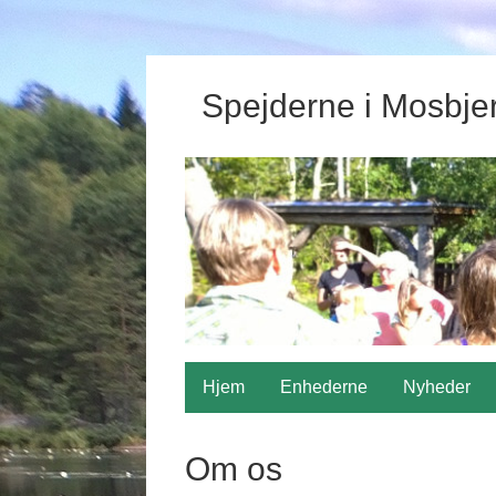
Spejderne i Mosbje
Hjem
Enhederne
Nyheder
Om os